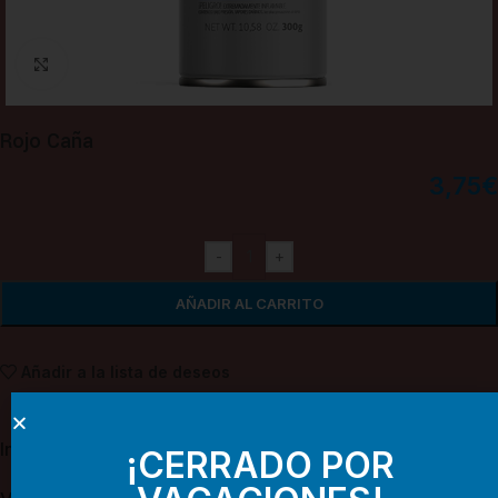
Haga clic para ampliar
Rojo Caña
3,75
€
-
+
AÑADIR AL CARRITO
Añadir a la lista de deseos
Información adicional
¡CERRADO POR