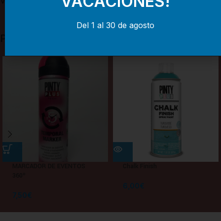
VACACIONES!
Valoraciones (0)
Del 1 al 30 de agosto
Productos relacionados
MARCADOR DE EVENTOS
Chalk Finish
360º
6,00
€
7,50
€