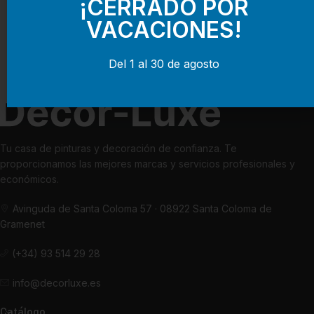
¡CERRADO POR
VACACIONES!
Del 1 al 30 de agosto
Tu casa de pinturas y decoración de confianza. Te
proporcionamos las mejores marcas y servicios profesionales y
económicos.
Avinguda de Santa Coloma 57 · 08922 Santa Coloma de
Gramenet
(+34) 93 514 29 28
info@decorluxe.es
Catálogo