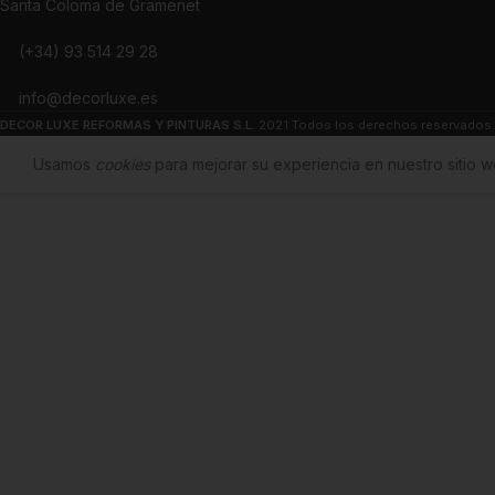
Santa Coloma de Gramenet
(+34) 93 514 29 28
info@decorluxe.es
DECOR LUXE REFORMAS Y PINTURAS S.L.
2021 Todos los derechos reservados.
Usamos
cookies
para mejorar su experiencia en nuestro sitio w