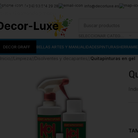
Saltar a la navegación
(+34) 93 514 29 28
info@decorluxe.es
Saltar al contenido principal
SELECCIONAR CATEGORÍA
DECOR GRAFF
BELLAS ARTES Y MANUALIDADES
PINTURAS
HERRAMI
Inicio
/
Limpieza
/
Disolventes y decapantes
/
Quitapinturas en gel
Qu
Ind
TA