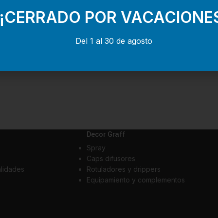
¡CERRADO POR VACACIONE
Del 1 al 30 de agosto
Decor Graff
Spray
Caps difusores
alidades
Rotuladores y drippers
Equipamiento y complementos