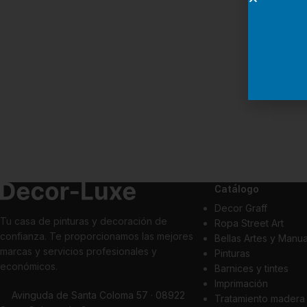
Catálogo
Decor Graff
Tu casa de pinturas y decoración de
Ropa Street Art
confianza. Te proporcionamos las mejores
Bellas Artes y Manu
marcas y servicios profesionales y
Pinturas
económicos.
Barnices y tintes
Imprimación
Avinguda de Santa Coloma 57 · 08922
Tratamiento madera